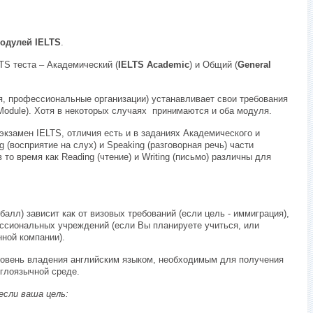
модулей
IELTS
.
LTS
теста – Академический (
IELTS
Academic
) и Общий (
General
, профессиональные организации) устанавливает свои требования
Module
). Хотя в некоторых случаях
принимаются и оба модуля.
 экзамен
IELTS
, отличия есть и в заданиях Академического и
ng
(восприятие на слух) и
Speaking
(разговорная речь) части
в то время как
Reading
(чтение) и
Writing
(письмо) различны для
балл) зависит как от визовых требований (если цель - иммиграция),
ессиональных учреждений (если Вы планируете учиться, или
нной компании).
ровень владения английским языком, необходимым для получения
глоязычной среде.
 если ваша цель: