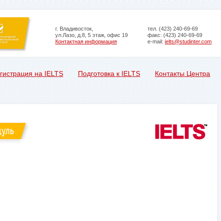
г. Владивосток,
тел. (423) 240-69-69
ул.Лазо, д.8, 5 этаж, офис 19
факс: (423) 240-69-69
Контактная информация
e-mail:
ielts@studinter.com
гистрация на IELTS
Подготовка к IELTS
Контакты Центра
дуль