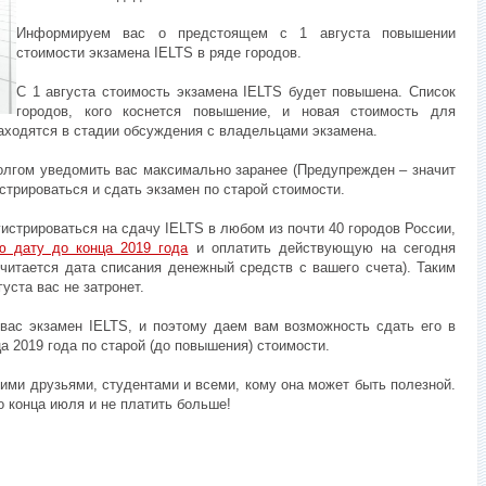
Информируем вас о предстоящем с 1 августа повышении
стоимости экзамена IELTS в ряде городов.
С 1 августа стоимость экзамена IELTS будет повышена. Список
городов, кого коснется повышение, и новая стоимость для
аходятся в стадии обсуждения с владельцами экзамена.
олгом уведомить вас максимально заранее (Предупрежден – значит
стрироваться и сдать экзамен по старой стоимости.
гистрироваться на сдачу IELTS в любом из почти 40 городов России,
ю дату до конца 2019 года
и оплатить действующую на сегодня
считается дата списания денежный средств с вашего счета). Таким
уста вас не затронет.
вас экзамен IELTS, и поэтому даем вам возможность сдать его в
а 2019 года по старой (до повышения) стоимости.
ими друзьями, студентами и всеми, кому она может быть полезной.
о конца июля и не платить больше!